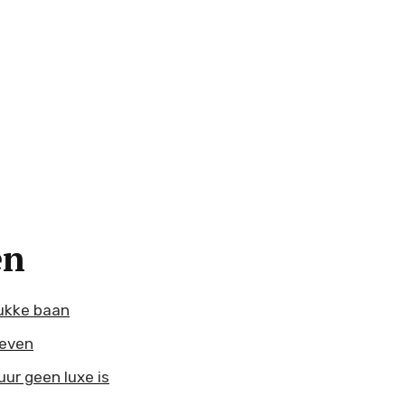
en
ukke baan
geven
ur geen luxe is