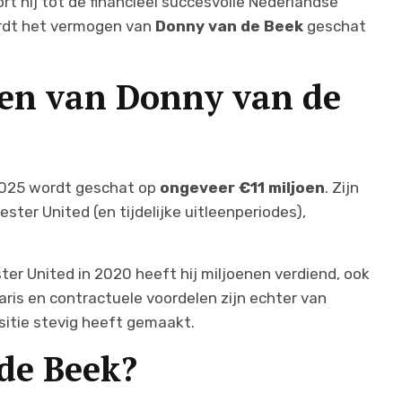
t hij tot de financieel succesvolle Nederlandse
wordt het vermogen van
Donny van de Beek
geschat
gen van Donny van de
2025 wordt geschat op
ongeveer €11 miljoen
. Zijn
ster United (en tijdelijke uitleenperiodes),
ter United in 2020 heeft hij miljoenen verdiend, ook
laris en contractuele voordelen zijn echter van
ositie stevig heeft gemaakt.
de Beek?