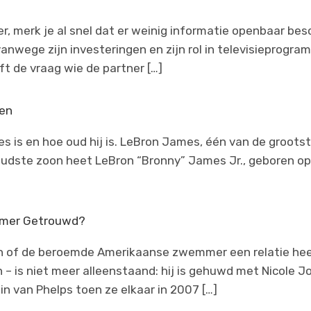
er, merk je al snel dat er weinig informatie openbaar besc
wege zijn investeringen en zijn rol in televisieprogramm
jft de vraag wie de partner […]
ren
is en hoe oud hij is. LeBron James, één van de grootste 
oudste zoon heet LeBron “Bronny” James Jr., geboren op
emmer Getrouwd?
 en of de beroemde Amerikaanse zwemmer een relatie hee
 – is niet meer alleenstaand: hij is gehuwd met Nicole J
in van Phelps toen ze elkaar in 2007 […]