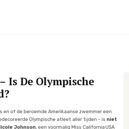
 – Is De Olympische
d?
is en of de beroemde Amerikaanse zwemmer een
edecoreerde Olympische atleet aller tijden – is
niet
icole Johnson
, een voormalig Miss California USA