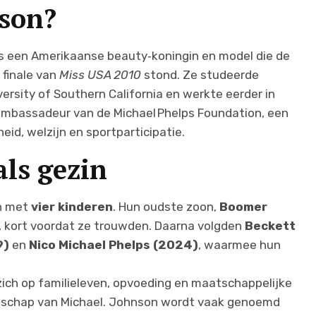
nson?
 is een Amerikaanse beauty‑koningin en model die de
 finale van
Miss USA 2010
stond. Ze studeerde
sity of Southern California en werkte eerder in
 ambassadeur van de Michael Phelps Foundation, een
heid, welzijn en sportparticipatie.
ls gezin
in met
vier kinderen
. Hun oudste zoon,
Boomer
6, kort voordat ze trouwden. Daarna volgden
Beckett
9)
en
Nico Michael Phelps (2024)
, waarmee hun
zich op familieleven, opvoeding en maatschappelijke
enschap van Michael. Johnson wordt vaak genoemd