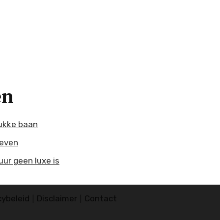
en
ukke baan
geven
ur geen luxe is
cybeleid
Disclaimer
Contact
|
|